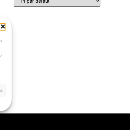
es
er
es