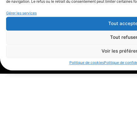
de navigation. Le refus ou le retrait du consentement peut limiter certaines fo
Me suivre
visuelconcept”
6, rue des Iris
Gérer les services
44560 CORSEPT,
Tout accept
Loire-Atlantique
Tél. 06 84 42 56
Tout refuse
82
contact@saga-
Voir les préfér
visuelconcept.fr
Politique de cookies
Politique de confide