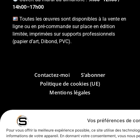
14h00–17h00
Toutes les œuvres sont disponibles à la vente en
ligne ou en pré-commande sur place en édition
limitée, imprimées sur supports professionnels
(papier d’art, Dibond, PVC).
Contactez-moi
S’abonner
Politique de cookies (UE)
Mentions légales
Vos préférences de con
Informations
Pour vous offrir la meilleure expérience possible, ce site utilise des technol
Studio “Saga-
informations de votre appareil. En donnant votre consentement, vous nous 