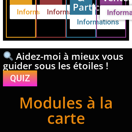
Particuliers
Informations
Informations
Informa
Informations
Aidez-moi à mieux vous
guider sous les étoiles !
QUIZ
Modules à la
carte