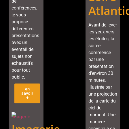
de
Atlant
conférences,
je vous
propose
Avant de lever
différentes
les yeux vers
présentations
les étoiles, la
avec un
soirée
éventail de
commence
sujets non
par une
exhaustifs
présentation
pour tout
d’environ 30
public.
minutes,
illustrée par
en
savoir
une projection
+
de la carte du
ciel du
moment. Une
manière
conviviale de