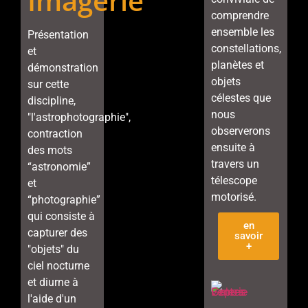
Imagerie
comprendre
ensemble les
Présentation
constellations,
et
planètes et
démonstration
objets
sur cette
célestes que
discipline,
nous
"l'astrophotographie",
observerons
contraction
ensuite à
des mots
travers un
“astronomie”
télescope
et
motorisé.
“photographie”
qui consiste à
en
capturer des
savoir
+
"objets" du
ciel nocturne
et diurne à
l'aide d'un