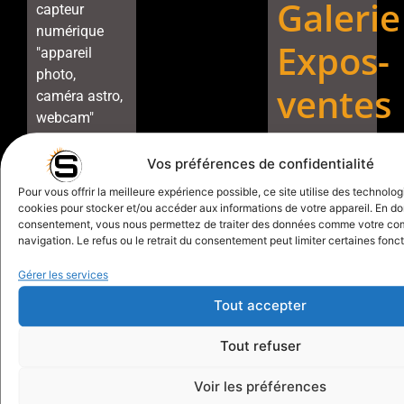
Galerie
capteur
numérique
Expos-
"appareil
photo,
ventes
caméra astro,
webcam"
Plongez vos
en
Vos préférences de confidentialité
savoir
visiteurs ou
+
clients dans
Pour vous offrir la meilleure expérience possible, ce site utilise des technolog
cookies pour stocker et/ou accéder aux informations de votre appareil. En d
un voyage
consentement, vous nous permettez de traiter des données comme votre c
visuel à
navigation. Le refus ou le retrait du consentement peut limiter certaines fonct
travers
Gérer les services
l'immensité
du cosmos
Tout accepter
avec une
exposition-
Tout refuser
vente
d'astrophotographi
Voir les préférences