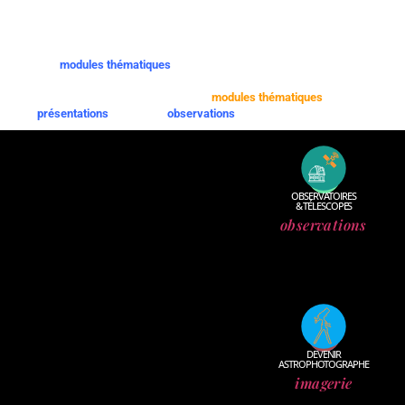
adaptés à vos envies d’exploration spatiale.
Je suis à votre écoute pour tout autre sujet spécifique.
Ces
modules thématiques
peuvent être adaptés en fonction de vos
projets.
Vous pouvez aussi compléter ces
modules thématiques
par des
présentations
ou par des
observations
OBSERVATOIRES
& TÉLESCOPES
observations
DEVENIR
ASTROPHOTOGRAPHE
imagerie