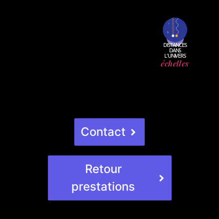
E
v
=
=
v
E
DISTANCES
DANS
L'UNIVERS
échelles
Contact
Retour
prestations