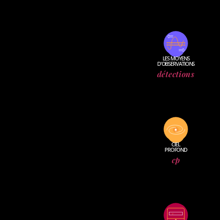
LES MOYENS
D'OBSERVATIONS
détections
CIEL
PROFOND
cp
i
x
el
P