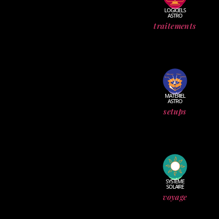
LOGICIELS
ASTRO
traitements
T
éles
c
ope
F
ilt
r
es
C
amé
r
a
F
ocus
MATÉRIEL
ASTRO
setups
SYSTÈME
SOLAIRE
voyage