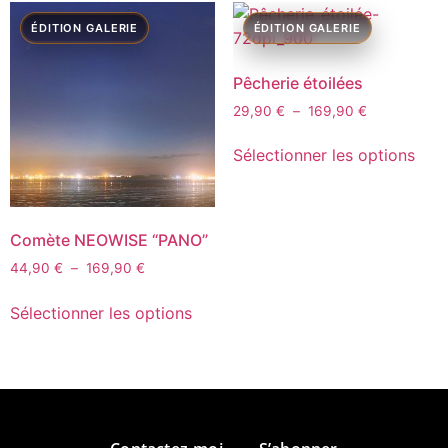
Pêcherie étoilées
29,90
€
–
169,90
€
Sélectionner les options
Comète NEOWISE “PANO”
44,90
€
–
169,90
€
Sélectionner les options