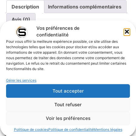
Description
Informations complémentaires
Avis (0)
Vos préférences de
confidentialité
Description
Pour vous offrir la meilleure expérience possible, ce site utilise des
technologies telles que les cookies pour stocker et/ou accéder aux
informations de votre appareil. En donnant votre consentement, vous
Lune Grèce
nous permettez de traiter des données comme votre comportement de
navigation. Le refus ou le retrait du consentement peut limiter certaines
Thème :
Paysage, coucher de lune, Grèce
fonctionnalités du site.
Couleurs dominantes :
Nuances dorées et
orangées de la lune, ciel sombre et étoilé.
Gérer les services
Éclairage :
Exposition longue pour capturer les
Tout accepter
détails lumineux de la lune et du paysage tout en
évitant la surexposition
Tout refuser
Style :
Poétique, serein, mystique
Suggestions de mise en
Voir les préférences
valeur :
Politique de cookies
Politique de confidentialité
Mentions légales