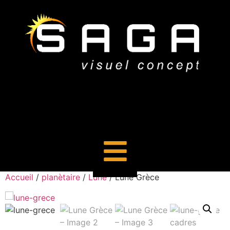
Accueil
/
planètaire
/
Lune
/ Lune Grèce