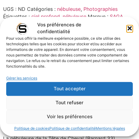
UGS :
ND
Catégories :
nébuleuse
,
Photographies
Étiquettes :
ciel profond
,
nébuleuse
Marque :
SAGA
Visuel Concept
Vos préférences de
confidentialité
Pour vous offrir la meilleure expérience possible, ce site utilise des
Description
Informations complémentaires
technologies telles que les cookies pour stocker et/ou accéder aux
informations de votre appareil. En donnant votre consentement, vous
nous permettez de traiter des données comme votre comportement de
Avis (0)
navigation. Le refus ou le retrait du consentement peut limiter certaines
fonctionnalités du site.
Description
Gérer les services
Tout accepter
Nébuleuse de la Tête de Cheval – IC 434 & NGC 2023
Tout refuser
Constellation
: Orion
Distance
: Environ 1 375 années-lumière
Voir les préférences
Découverte
: Identifiée en 1888 par l’astronome
Williamina Fleming
Politique de cookies
Politique de confidentialité
Mentions légales
La nébuleuse de la Tête de Cheval (Barnard 33),