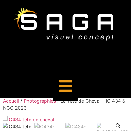
Accueil
/
Photographies
/ La Tête de Cheval – IC 434 &
NGC 2023