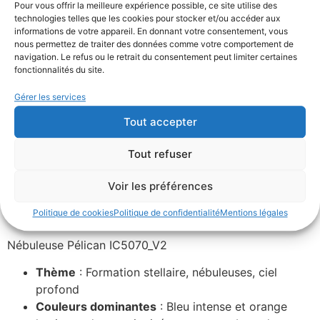
Ajouter au panier
Pour vous offrir la meilleure expérience possible, ce site utilise des
technologies telles que les cookies pour stocker et/ou accéder aux
informations de votre appareil. En donnant votre consentement, vous
nous permettez de traiter des données comme votre comportement de
UGS :
ND
Catégories :
nébuleuse
,
Photographies
navigation. Le refus ou le retrait du consentement peut limiter certaines
Étiquettes :
ciel profond
,
nébuleuse
Marque :
SAGA
fonctionnalités du site.
Visuel Concept
Gérer les services
Tout accepter
Description
Informations complémentaires
Tout refuser
Avis (0)
Voir les préférences
Description
Politique de cookies
Politique de confidentialité
Mentions légales
Nébuleuse Pélican IC5070_V2
Thème
: Formation stellaire, nébuleuses, ciel
profond
Couleurs dominantes
: Bleu intense et orange