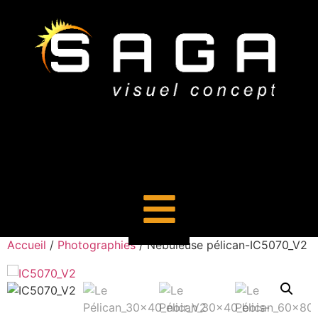
Accueil
/
Photographies
/ Nébuleuse pélican-IC5070_V2