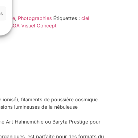
es
uleuse
,
Photographies
Étiquettes :
ciel
e :
SAGA Visuel Concept
 ionisé), filaments de poussière cosmique
missions lumineuses de la nébuleuse
Fine Art Hahnemühle ou Baryta Prestige pour
organiques, est parfaite pour des formats du