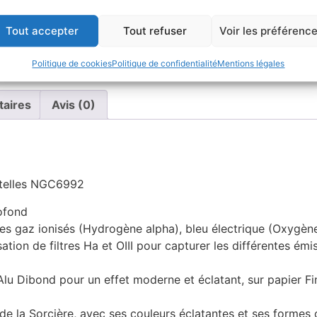
Tout accepter
Tout refuser
Voir les préférenc
UGS :
ND
Catégories :
néb
profond
,
nébuleuse
Marqu
Politique de cookies
Politique de confidentialité
Mentions légales
taires
Avis (0)
entelles NGC6992
ofond
es gaz ionisés (Hydrogène alpha), bleu électrique (Oxygène
isation de filtres Ha et OIII pour capturer les différentes é
Alu Dibond pour un effet moderne et éclatant, sur papier 
de la Sorcière, avec ses couleurs éclatantes et ses formes 