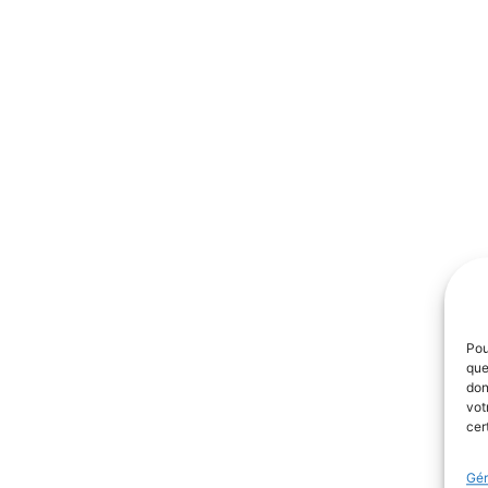
Pou
que
don
vot
cer
Gér