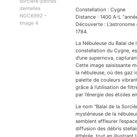
Constellation : Cygne
Distance : 1400 A-L “anné
Découverte : L’astronome 
1784.
La Nébuleuse du Balai de 
constellation du Cygne, es
d’une supernova, capturant
Cette image saisissante mo
la nébuleuse, où des gaz 
palette de couleurs vibran
grâce à l’utilisation de fil
par l’énergie des étoiles e
Le nom “Balai de la Sorcièr
mystérieuse de la nébuleu
semblent effleurer l’espac
diffusion des débris stell
éthérée, tout en illustrant