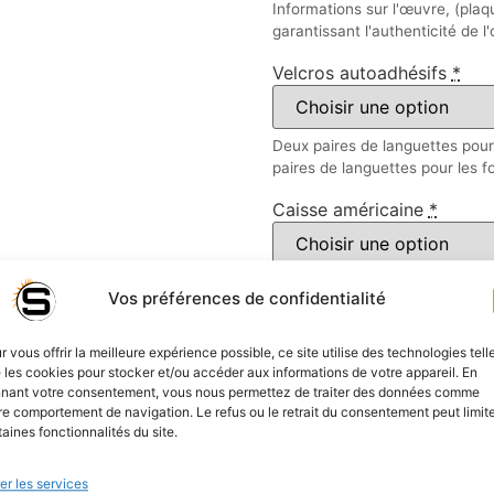
Informations sur l'œuvre, (plaqu
garantissant l'authenticité de l
Velcros autoadhésifs
*
Deux paires de languettes pou
paires de languettes pour les
Caisse américaine
*
Attention :
Vos préférences de confidentialité
Chaque encadré mesure 5cm de 
Pour un tirage 30x40cm : choi
r vous offrir la meilleure expérience possible, ce site utilise des technologies tell
Le prix inclus les coûts pour l'
 les cookies pour stocker et/ou accéder aux informations de votre appareil. En
nant votre consentement, vous nous permettez de traiter des données comme
re comportement de navigation. Le refus ou le retrait du consentement peut limit
Les encadrements supérieurs a
taines fonctionnalités du site.
trop fragiles" mais peuvent êt
Ajouter au pani
er les services