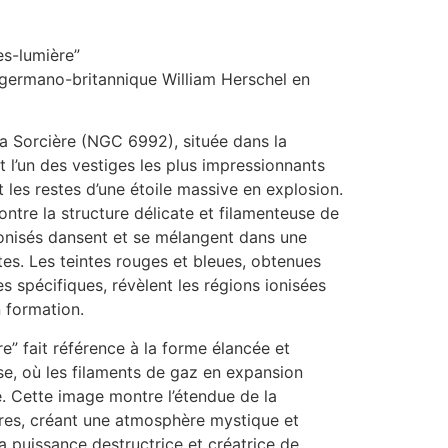
es-lumière”
germano-britannique William Herschel en
la Sorcière (NGC 6992), située dans la
t l’un des vestiges les plus impressionnants
 les restes d’une étoile massive en explosion.
ntre la structure délicate et filamenteuse de
ionisés dansent et se mélangent dans une
tes. Les teintes rouges et bleues, obtenues
tres spécifiques, révèlent les régions ionisées
n formation.
e” fait référence à la forme élancée et
se, où les filaments de gaz en expansion
e. Cette image montre l’étendue de la
aires, créant une atmosphère mystique et
 la puissance destructrice et créatrice de