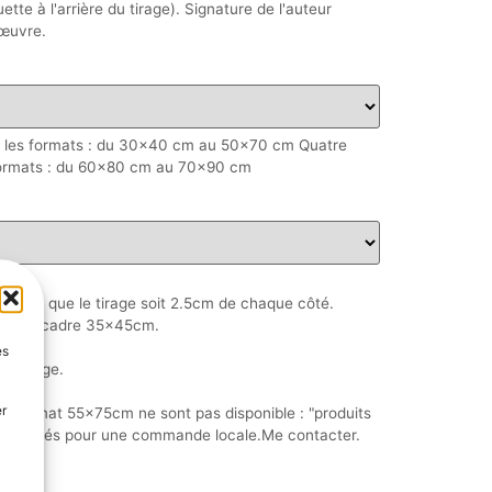
ette à l'arrière du tirage). Signature de l'auteur
'œuvre.
r les formats : du 30x40 cm au 50x70 cm Quatre
 formats : du 60x80 cm au 70x90 cm
plus que le tirage soit 2.5cm de chaque côté.
sir un cadre 35x45cm.
es
emballage.
er
u format 55x75cm ne sont pas disponible : "produits
re réalisés pour une commande locale.Me contacter.
er