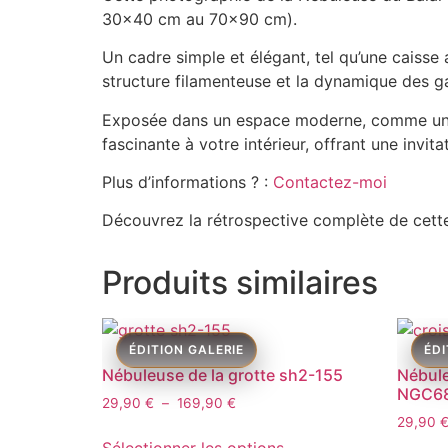
30×40 cm au 70×90 cm).
Un cadre simple et élégant, tel qu’une caisse 
structure filamenteuse et la dynamique des g
Exposée dans un espace moderne, comme un b
fascinante à votre intérieur, offrant une invita
Plus d’informations ? :
Contactez-moi
Découvrez la rétrospective complète de cett
Produits similaires
Nébuleuse de la grotte sh2-155
Nébule
NGC6
29,90
€
–
169,90
€
29,90