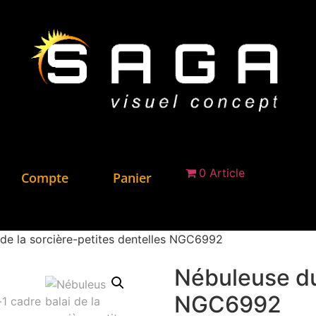
0 Article
Compte
Panier
 de la sorcière-petites dentelles NGC6992
Nébuleuse du 
NGC6992